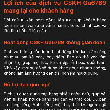
Lợi ích của dịch vụ CSKH Ga6789
mang lại cho khách hàng
Đội ngũ tư vấn hoạt động liên tục giúp khách hàng
luôn an tâm với sự tư vấn nhanh chóng, chính xác và
tận tình bất cứ lúc nào:
Hoạt động CSKH Ga6789 không gián đoạn
Dịch vụ hướng dẫn luôn hoạt động liên tục, sẵn sàng
phục vụ bất kể ngày hay đêm. Bạn có thể yên tâm
nhận trợ giúp mọi lúc, kể cả dịp lễ hoặc cuối tuần.
Nhờ vậy, mọi sự cố sẽ được khắc phục nhanh chóng,
không làm ảnh hưởng đến trải nghiệm người dùng.
Hỗ trợ đa ngôn ngữ
Dịch vụ được cung cấp bằng nhiều ngôn ngữ, giúp hội
viên từ khắp nơi dễ dàng tiếp cận và trao đổi. Dù bạn
sử dụng tiếng Anh, tiếng Việt hay bất kỳ ngôn ngữ