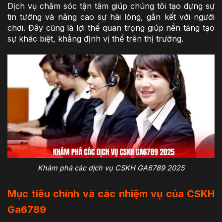
Dịch vụ chăm sóc tận tâm giúp chúng tôi tạo dựng sự
tin tưởng và nâng cao sự hài lòng, gắn kết với người
chơi. Đây cũng là lợi thế quan trọng giúp nền tảng tạo
sự khác biệt, khẳng định vị thế trên thị trường.
Khám phá các dịch vụ CSKH GA6789 2025
Mục tiêu chính và các nhiệm vụ của CSKH
Ga6789