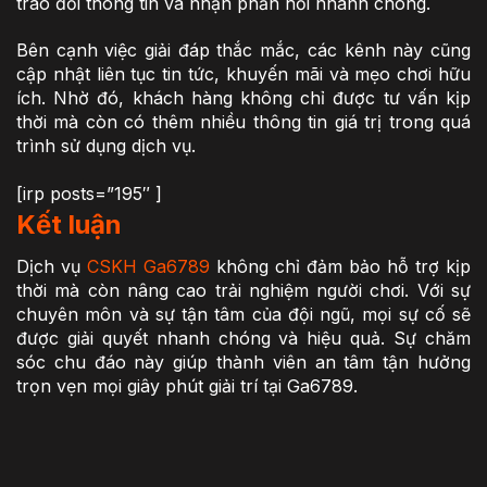
trao đổi thông tin và nhận phản hồi nhanh chóng.
Bên cạnh việc giải đáp thắc mắc, các kênh này cũng
cập nhật liên tục tin tức, khuyến mãi và mẹo chơi hữu
ích. Nhờ đó, khách hàng không chỉ được tư vấn kịp
thời mà còn có thêm nhiều thông tin giá trị trong quá
trình sử dụng dịch vụ.
[irp posts=”195″ ]
Kết luận
Dịch vụ
CSKH Ga6789
không chỉ đảm bảo hỗ trợ kịp
thời mà còn nâng cao trải nghiệm người chơi. Với sự
chuyên môn và sự tận tâm của đội ngũ, mọi sự cố sẽ
được giải quyết nhanh chóng và hiệu quả. Sự chăm
sóc chu đáo này giúp thành viên an tâm tận hưởng
trọn vẹn mọi giây phút giải trí tại Ga6789.