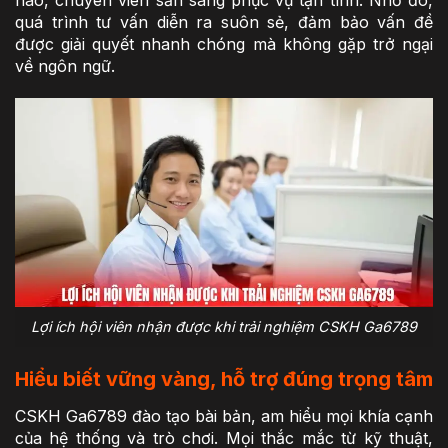
nào, chuyên viên sẵn sàng phục vụ tận tình. Nhờ đó,
quá trình tư vấn diễn ra suôn sẻ, đảm bảo vấn đề
được giải quyết nhanh chóng mà không gặp trở ngại
về ngôn ngữ.
Lợi ích hội viên nhận được khi trải nghiệm CSKH Ga6789
Hiểu biết vững vàng, hỗ trợ đúng trọng tâm
CSKH Ga6789 đào tạo bài bản, am hiểu mọi khía cạnh
của hệ thống và trò chơi. Mọi thắc mắc từ kỹ thuật,