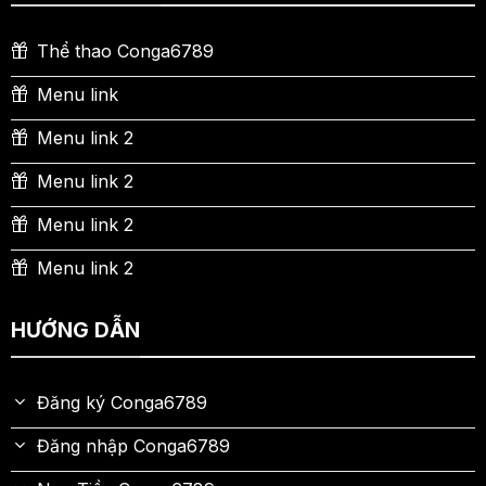
Màu sắc hài hòa, hình ảnh sắc nét: Thiết kế
chuyên nghiệp, màu sắc bắt mắt nhưng không
Thể thao Conga6789
gây mỏi mắt, kết hợp với hình ảnh và hiệu ứng đồ
họa chất lượng cao, tạo nên một không gian giải
Menu link
trí đẳng cấp.
Menu link 2
Menu link 2
Menu link 2
Menu link 2
HƯỚNG DẪN
Trải nghiệm người dùng vượt trội tại Conga6789
Đăng ký Conga6789
Tương thích được đa nền tảng: Giải trí
Đăng nhập Conga6789
mọi lúc mọi nơi