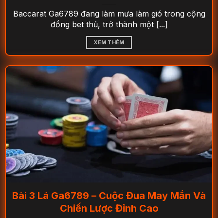
hội thử vận may và nhận thưởng lớn mỗi ngày.
Baccarat Ga6789 đang làm mưa làm gió trong cộng
Đa dạng các loại hình xổ số: Xổ số ba miền (Bắc,
đồng bet thủ, trở thành một [...]
Trung, Nam), Xổ số siêu tốc, Keno, Vietlott,
XEM THÊM
Lotobet… đều có mặt tại Conga6789.
Tỷ lệ trả thưởng cao: Tỷ lệ ăn cược hấp dẫn là
một trong những điểm cộng lớn, giúp người chơi
tối đa hóa lợi nhuận.
Nhanh chóng và minh bạch: Kết quả được cập
nhật nhanh chóng và công khai, đảm bảo tính
công bằng tuyệt đối.
Game bài truyền thống: Vẹn nguyên nét
văn hóa Việt
Không chỉ có các game quốc tế, Conga6789 còn
chú trọng đến các game bài truyền thống quen
Bài 3 Lá Ga6789 – Cuộc Đua May Mắn Và
thuộc với người Việt Nam.
Chiến Lược Đỉnh Cao
Tiến lên miền Nam, Phỏm, Tá lả, Mậu binh, Xì