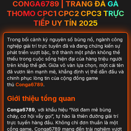
CONGA6789 | TRANG ĐÁ GÀ
THOMO CPC1 CPC2 CPC3 TRỰC
TIẾP UY TÍN 2025
Trong bối cảnh kỷ nguyên số bùng nổ, ngành công
nghiệp giải trí trực tuyến đã và đang chứng kiến sự
phát triển vượt bậc, trở thành một phần không thể
thiếu trong cuộc sống hiện đại của hàng triệu người
trên khắp thế giới. Giữa vô vàn lựa chọn, một cái tên
đã vươn lên mạnh mẽ, khẳng định vị thế dẫn đầu và
chinh phục lòng tin của cộng đồng game
thủ
Conga6789
.
Giới thiệu tổng quan
Conga6789
, với khẩu hiệu “Nơi đam mê bùng
cháy, cơ hội vẫy gọi”, tự hào là thiên đường giải trí
trực tuyến hàng đầu. Không chỉ đơn thuần là một
cổng game, Conga6789 mang đến trải nghiệm vượt