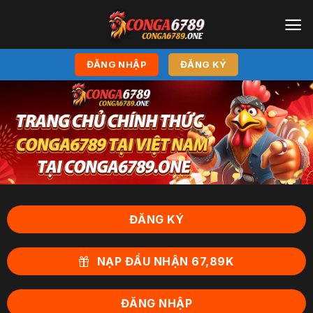
ĐĂNG NHẬP
ĐĂNG KÝ
ĐĂNG KÝ
NẠP ĐẦU NHẬN 67,89K
ĐĂNG NHẬP