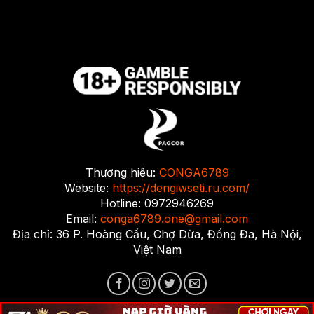
Công nghệ mã hóa SSL 128 bit đầy tiên tiến: Tất
cả dữ liệu giao dịch và thông tin cá nhân đều
được mã hóa bằng công nghệ bảo mật cao nhất,
ngăn chặn mọi sự truy cập trái phép.
Chính sách bảo mật chặt chẽ: Conga6789 cam
kết không tiết lộ, mua bán hay chia sẻ thông tin
khách hàng cho bất kỳ với bên thứ ba nào, đảm
bảo sự riêng tư tuyệt đối.
Tốc độ đường truyền: Mượt mà không
Thương hiêu:
CONGA6789
gián đoạn
Website:
https://dengiwseti.ru.com/
Hotline: 0972946269
Để đảm bảo trải nghiệm giải trí không bị gián đoạn,
Email:
conga6789.one@gmail.com
đặc biệt là trong các trò chơi Live Casino,
Địa chỉ: 36 P. Hoàng Cầu, Chợ Dừa, Đống Đa, Hà Nội,
Conga6789 đầu tư mạnh vào cơ sở hạ tầng mạng.
Việt Nam
Ổn định, mượt mà, không giật lag: Người chơi sẽ
không phải lo lắng về việc mất kết nối hay gián
đoạn trong quá trình chơi game, mang lại trải