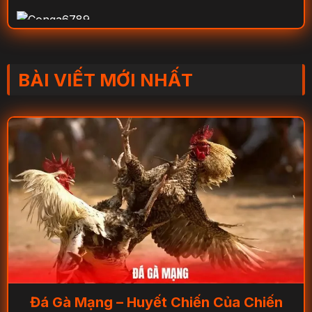
Giới thiệu tổng quan
Kho trò chơi đa dạng và phong
BÀI VIẾT MỚI NHẤT
phú tại Conga6789
Một trong những yếu tố then chốt tạo nên sức hút
khó cưỡng của
Con gà 6789
chính là bộ sưu tập
trò chơi đa dạng và phong phú, được thiết kế để
phục vụ mọi sở thích và niềm đam mê của người
chơi. Từ những trận cầu đỉnh cao đến sòng bạc Las
Vegas thu nhỏ, Conga6789 đều có đủ.
Cá cược Thể thao: Nơi hội tụ đam mê
bóng đá và CẢ thể thao
Đối với những tín đồ của trái bóng tròn hay bất kỳ
môn thể thao nào, sảnh cá cược thể thao của
Đá Gà Mạng – Huyết Chiến Của Chiến